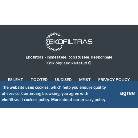
Ekofiltras - inimestele, tööstusele, keskonnale
Kõik õigused kaitstud ©
ESILEHT
TOOTED
UUDISED
MEIST
PRIVACY POLICY
The website uses cookies, which help you ensure quality
agree
of service. Continuing browsing, you agree with
UAB EkoFiltras
ekofiltras.lt cookies policy.
More about our privacy policy.
Neries kr. 16 B, LT48402 Kaunas
+370 37 263100, +370 37 361920
info@ekofiltras.lt