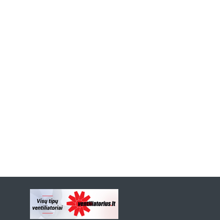
Previous
Next
Slide
Slide