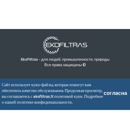
EkoFiltras - для людей, промышленности, природы
Все права защищены ©
ГЛАВНАЯ
ПРОДУКТЫ
НОВОСТИ
O НАС
Сайт использует куки-файлы, которые помогут вам
ПОЛИТИКА КОНФИДЕНЦИАЛЬНОСТИ
обеспечить качество обслуживания. Продолжая просмотр,
согласна
вы соглашаетесь с ekofiltras.lt политикой куки.
Подробнее
о нашей политике конфиденциальности.
UAB EkoFiltras
Neries kr. 16 B, LT48402 Kaunas
+370 37 263100, +370 37 361920
info@ekofiltras.lt