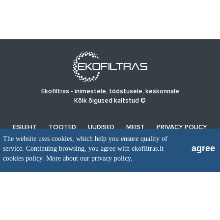
Ekofiltras - inimestele, tööstusele, keskonnale
Kõik õigused kaitstud ©
ESILEHT
TOOTED
UUDISED
MEIST
PRIVACY POLICY
The website uses cookies, which help you ensure quality of
agree
service. Continuing browsing, you agree with ekofiltras.lt
UAB EkoFiltras
cookies policy.
More about our privacy policy.
Neries kr. 16 B, LT48402 Kaunas
+370 37 263100, +370 37 361920
info@ekofiltras.lt