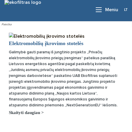
LT
Meniu
Elektromobilių įkrovimo stotelės
Galimybė gauti paramą iš jungtinio projekto „Privačių
elektromobilių įkrovimo prieigų įrengimas“ pateikus paraišką
Lietuvos energetikos agentūrai pagal paskelbtą kvietimą
„Juridinių asmenų privačių elektromobilių įkrovimo prieigų
įrengimas darbovietėse“ paskatino UAB Ekofiltras suplanuoti
įsirengti elektromobilio įkrovimo prieigas. Jungtinio projekto
projektas įgyvendinamas pagal ekonomikos gaivinimo ir
atsparumo didinimo planą „Naujos kartos Lietuva“,
finansuojamą Europos Sąjungos ekonomikos gaivinimo ir
atsparumo didinimo priemonės „NextGenerationEU“ lėšomis.
Skaityti daugiau >