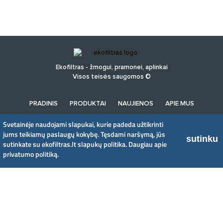
Ekofiltras - žmogui, pramonei, aplinkai
Visos teisės saugomos ©
PRADINIS
PRODUKTAI
NAUJIENOS
APIE MUS
PRIVATUMO POLITIKA
Svetainėje naudojami slapukai, kurie padeda užtikrinti
jums teikiamų paslaugų kokybę. Tęsdami naršymą, jūs
sutinku
sutinkate su ekofiltras.lt slapukų politika.
Daugiau apie
UAB EkoFiltras
privatumo politiką.
Neries kr. 16 B, LT48402 Kaunas
+370 37 263100, +370 37 361920
info@ekofiltras.lt