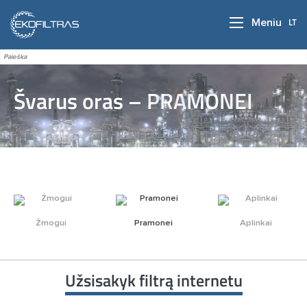
LT
Meniu
Švarus oras – ŽMOGUI
Švarus oras – PRAMONEI
Žmogui
Pramonei
Aplinkai
Užsisakyk filtrą internetu