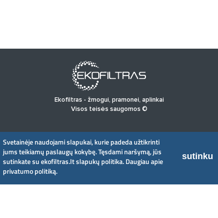
Ekofiltras - žmogui, pramonei, aplinkai
Visos teisės saugomos ©
PRADINIS
PRODUKTAI
NAUJIENOS
APIE MUS
Svetainėje naudojami slapukai, kurie padeda užtikrinti
PRIVATUMO POLITIKA
jums teikiamų paslaugų kokybę. Tęsdami naršymą, jūs
sutinku
sutinkate su ekofiltras.lt slapukų politika.
Daugiau apie
privatumo politiką.
UAB EkoFiltras
Neries kr. 16 B, LT48402 Kaunas
+370 37 263100, +370 37 361920
info@ekofiltras.lt