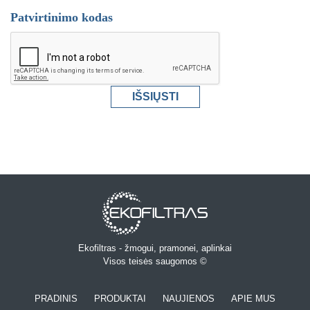
Patvirtinimo kodas
Ekofiltras - žmogui, pramonei, aplinkai
Visos teisės saugomos ©
PRADINIS
PRODUKTAI
NAUJIENOS
APIE MUS