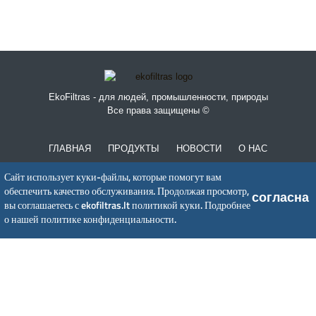
EkoFiltras - для людей, промышленности, природы
Все права защищены ©
ГЛАВНАЯ
ПРОДУКТЫ
НОВОСТИ
O НАС
ПОЛИТИКА КОНФИДЕНЦИАЛЬНОСТИ
Сайт использует куки-файлы, которые помогут вам
обеспечить качество обслуживания. Продолжая просмотр,
согласна
вы соглашаетесь с ekofiltras.lt политикой куки.
Подробнее
UAB EkoFiltras
о нашей политике конфиденциальности.
Neries kr. 16 B, LT48402 Kaunas
+370 37 263100, +370 37 361920
info@ekofiltras.lt