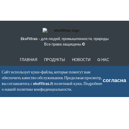
EkoFiltras - для людей, промышленности, природы
Все права защищены ©
ГЛАВНАЯ
ПРОДУКТЫ
НОВОСТИ
O НАС
ПОЛИТИКА КОНФИДЕНЦИАЛЬНОСТИ
Сайт использует куки-файлы, которые помогут вам
обеспечить качество обслуживания. Продолжая просмотр,
согласна
вы соглашаетесь с ekofiltras.lt политикой куки.
Подробнее
UAB EkoFiltras
о нашей политике конфиденциальности.
Neries kr. 16 B, LT48402 Kaunas
+370 37 263100, +370 37 361920
info@ekofiltras.lt