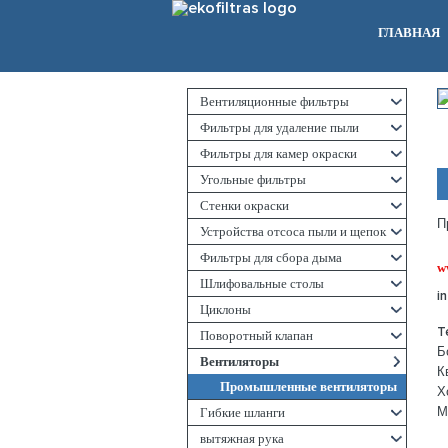
ГЛАВНАЯ
Вентиляционные фильтры
Фильтры для удаление пыли
Фильтры для камер окраски
Угольные фильтры
Стенки окраски
П
Устройства отсоса пыли и щепок
Фильтры для сбора дыма
w
Шлифовальные столы
i
Циклоны
T
Поворотный клапан
Б
Вентиляторы
К
Промышленные вентиляторы
Х
Гибкие шланги
М
вытяжная рука