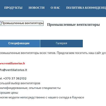
ПРОДУКТЫ
НОВОСТИ
O НАС
ПОЛИТИКА КОНФИДЕН
Промышленные вентиляторы
Спецификации
Галерея
ромышленные вентиляторы всех типов. Придлагаем посетить наш сайт дл
ww.ventiliatorius.lt
nfo@ventiliatorius.lt
el. +370 37 362132
ольшой выбор вентиляторов
валифицированные, опытные специалисты
орошие цены
ногие модели непосредственно с нашего склада в Каунасе