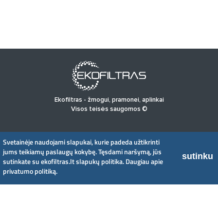
Ekofiltras - žmogui, pramonei, aplinkai
Visos teisės saugomos ©
PRADINIS
PRODUKTAI
NAUJIENOS
APIE MUS
Svetainėje naudojami slapukai, kurie padeda užtikrinti
PRIVATUMO POLITIKA
jums teikiamų paslaugų kokybę. Tęsdami naršymą, jūs
sutinku
sutinkate su ekofiltras.lt slapukų politika.
Daugiau apie
privatumo politiką.
UAB EkoFiltras
Neries kr. 16 B, LT48402 Kaunas
+370 37 263100, +370 37 361920
info@ekofiltras.lt