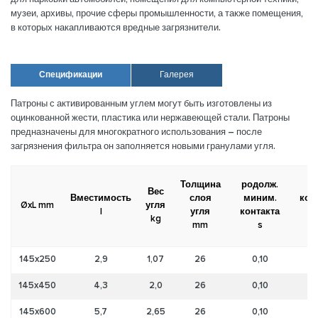
музеи, архивы, прочие сферы промышленности, а также помещения,
в которых накапливаются вредные загрязнители.
Спецификации
Галерея
Патроны с активированным углем могут быть изготовлены из
оцинкованной жести, пластика или нержавеющей стали. Патроны
предназначены для многократного использования – после
загрязнения фильтра он заполняется новыми гранулами угля.
Толщина
родолж.
Вес
Вместимость
слоя
миним.
кол
ØxL mm
угля
l
угля
контакта
в
kg
mm
s
145x250
2,9
1,07
26
0,10
145x450
4,3
2,0
26
0,10
145x600
5,7
2,65
26
0,10