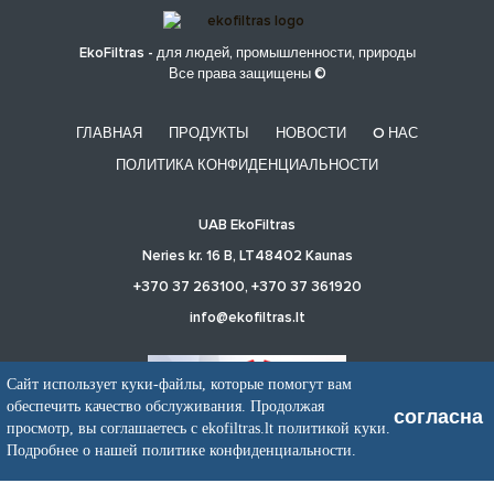
EkoFiltras - для людей, промышленности, природы
Все права защищены ©
ГЛАВНАЯ
ПРОДУКТЫ
НОВОСТИ
O НАС
ПОЛИТИКА КОНФИДЕНЦИАЛЬНОСТИ
UAB EkoFiltras
Neries kr. 16 B, LT48402 Kaunas
+370 37 263100, +370 37 361920
info@ekofiltras.lt
Сайт использует куки-файлы, которые помогут вам
обеспечить качество обслуживания. Продолжая
согласна
просмотр, вы соглашаетесь с ekofiltras.lt политикой куки.
Previous
Ne
Slide
Sli
Подробнее о нашей политике конфиденциальности.