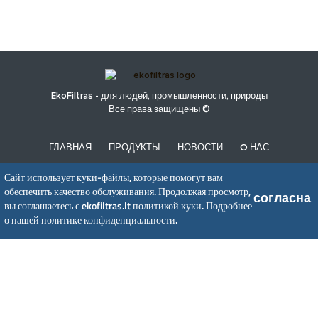
EkoFiltras - для людей, промышленности, природы
Все права защищены ©
ГЛАВНАЯ
ПРОДУКТЫ
НОВОСТИ
O НАС
ПОЛИТИКА КОНФИДЕНЦИАЛЬНОСТИ
Сайт использует куки-файлы, которые помогут вам
обеспечить качество обслуживания. Продолжая просмотр,
согласна
вы соглашаетесь с ekofiltras.lt политикой куки.
Подробнее
UAB EkoFiltras
о нашей политике конфиденциальности.
Neries kr. 16 B, LT48402 Kaunas
+370 37 263100, +370 37 361920
info@ekofiltras.lt