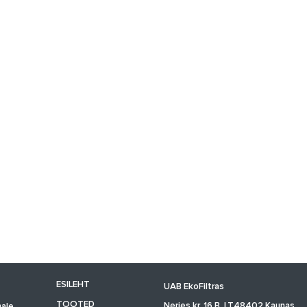
ESILEHT
UAB EkoFiltras
TOOTED
Neries kr. 16 B, LT48402 Kaunas
nale