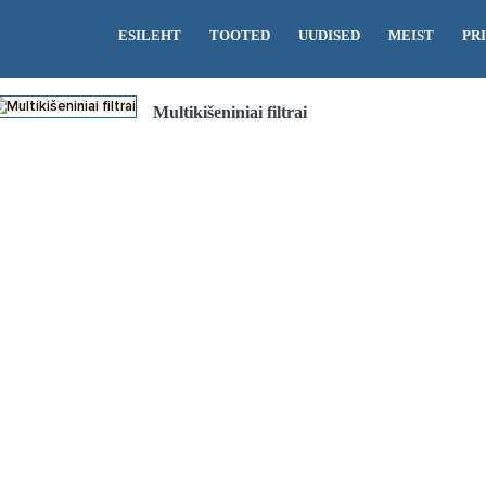
ESILEHT
TOOTED
UUDISED
MEIST
PR
Multikišeniniai filtrai