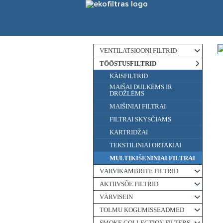
VENTILATSIOONI FILTRID
TÖÖSTUSFILTRID
KÄISFILTRID
MAIŠAI DULKĖMS IR
DROŽLĖMS
MAIŠINIAI FILTRAI
FILTRAI SKYSČIAMS
KARTRIDŽAI
TEKSTILINIAI ORTAKIAI
MULTIKIŠENINIAI FILTRAI
VÄRVIKAMBRITE FILTRID
AKTIIVSÕE FILTRID
VÄRVISEIN
TOLMU KOGUMISSEADMED
SMOKE COLLECTION FILTERS