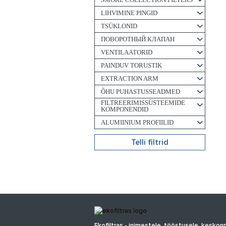
LIHVIMINE PINGID
TSÜKLONID
ПОВОРОТНЫЙ КЛАПАН
VENTILAATORID
PAINDUV TORUSTIK
EXTRACTION ARM
ÕHU PUHASTUSSEADMED
FILTREERIMISSÜSTEEMIDE
KOMPONENDID
ALUMIINIUM PROFIILID
Telli filtrid
Ekofiltras - inimestele, tööstusele, keskon