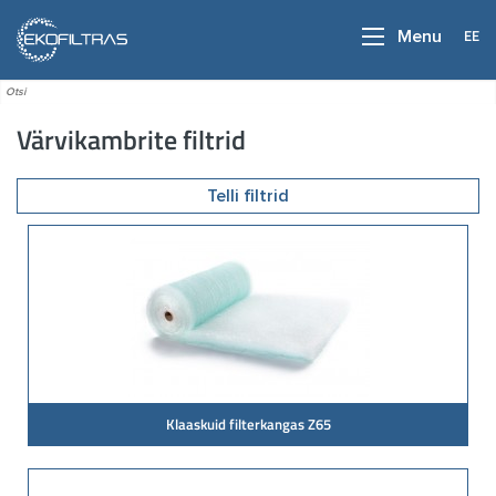
EE
Menu
Värvikambrite filtrid
Telli filtrid
Klaaskuid filterkangas Z65