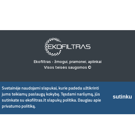
Ekofiltras - žmogui, pramonei, aplinkai
Visos teisės saugomos ©
PRADINIS
PRODUKTAI
NAUJIENOS
APIE MUS
Svetainėje naudojami slapukai, kurie padeda užtikrinti
PRIVATUMO POLITIKA
jums teikiamų paslaugų kokybę. Tęsdami naršymą, jūs
sutinku
sutinkate su ekofiltras.lt slapukų politika.
Daugiau apie
privatumo politiką.
UAB EkoFiltras
Neries kr. 16 B, LT48402 Kaunas
+370 37 263100, +370 37 361920
info@ekofiltras.lt