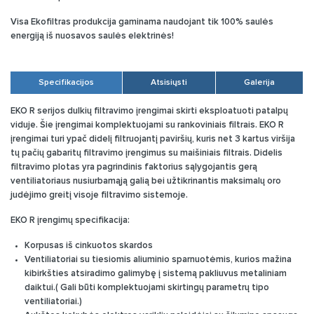
Visa Ekofiltras produkcija gaminama naudojant tik 100% saulės
energiją iš nuosavos saulės elektrinės!
Specifikacijos
Atsisiųsti
Galerija
EKO R serijos dulkių filtravimo įrengimai skirti eksploatuoti patalpų
viduje. Šie įrengimai komplektuojami su rankoviniais filtrais. EKO R
įrengimai turi ypač didelį filtruojantį paviršių, kuris net 3 kartus viršija
tų pačių gabaritų filtravimo įrengimus su maišiniais filtrais. Didelis
filtravimo plotas yra pagrindinis faktorius sąlygojantis gerą
ventiliatoriaus nusiurbamąją galią bei užtikrinantis maksimalų oro
judėjimo greitį visoje filtravimo sistemoje.
EKO R įrengimų
specifikacija:
Korpusas iš cinkuotos skardos
Ventiliatoriai su tiesiomis aliuminio sparnuotėmis, kurios mažina
kibirkšties atsiradimo galimybę į sistemą pakliuvus metaliniam
daiktui.( Gali būti komplektuojami skirtingų parametrų tipo
ventiliatoriai.)