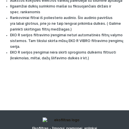
Aukštos kokybės elektros variklių paleidėjai su šilumine apsauga
Ilgaamžiai dulkių surinkimo maišai su fiksuojančiais diržais ir
spec. rankenomis
Rankoviniai filtrai iš poliesterio audinio. Šio audinio paviršius
yra labai glotnus, prie jo ne taip lengvai prikimba dulkės. ( Galime
parinkti skirtingas filtrų medžiagas.)
EKO R serijos filtravimo įrengimai neturi automatinės filtrų valymo
sistemos. Tam tikslui skirta mūsų EKO R VIBRO filtravimo įrengimų
serija.
EKO R serijos įrengimai nėra skirti sprogioms dulkėms filtruoti
(krakmolas, miltai, dažų šlifavimo dulkės ir kt.)
Ekofiltras - žmogui, pramonei, aplinkai