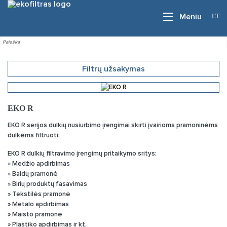
LT
Meniu
Filtrų užsakymas
EKO R
EKO R serijos dulkių nusiurbimo įrengimai skirti įvairioms pramoninėms
dulkėms filtruoti:
EKO R dulkių filtravimo įrengimų pritaikymo sritys:
» Medžio apdirbimas
» Baldų pramonė
» Birių produktų fasavimas
» Tekstilės pramonė
» Metalo apdirbimas
» Maisto pramonė
» Plastiko apdirbimas ir kt.