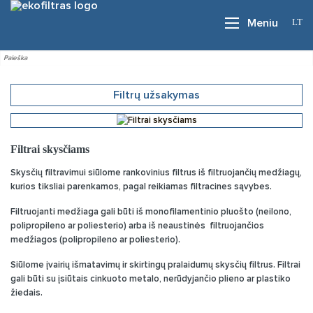
LT
Meniu
Filtrų užsakymas
Filtrai skysčiams
Skysčių filtravimui siūlome rankovinius filtrus iš filtruojančių medžiagų,
kurios tiksliai parenkamos, pagal reikiamas filtracines sąvybes.
Filtruojanti medžiaga gali būti iš monofilamentinio pluošto (neilono,
polipropileno ar poliesterio) arba iš neaustinės filtruojančios
medžiagos (polipropileno ar poliesterio).
Siūlome įvairių išmatavimų ir skirtingų pralaidumų skysčių filtrus. Filtrai
gali būti su įsiūtais cinkuoto metalo, nerūdyjančio plieno ar plastiko
žiedais.