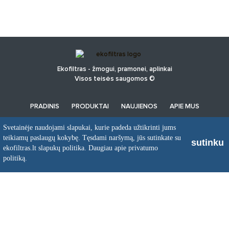
Ekofiltras - žmogui, pramonei, aplinkai
Visos teisės saugomos ©
PRADINIS
PRODUKTAI
NAUJIENOS
APIE MUS
PRIVATUMO POLITIKA
Svetainėje naudojami slapukai, kurie padeda užtikrinti jums
teikiamų paslaugų kokybę. Tęsdami naršymą, jūs sutinkate su
sutinku
ekofiltras.lt slapukų politika.
Daugiau apie privatumo
UAB EkoFiltras
politiką.
Neries kr. 16 B, LT48402 Kaunas
+370 37 263100, +370 37 361920
info@ekofiltras.lt