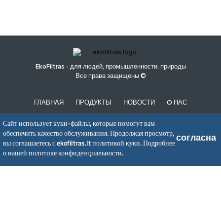
EkoFiltras - для людей, промышленности, природы
Все права защищены ©
ГЛАВНАЯ
ПРОДУКТЫ
НОВОСТИ
O НАС
ПОЛИТИКА КОНФИДЕНЦИАЛЬНОСТИ
Сайт использует куки-файлы, которые помогут вам
обеспечить качество обслуживания. Продолжая просмотр,
согласна
вы соглашаетесь с ekofiltras.lt политикой куки.
Подробнее
UAB EkoFiltras
о нашей политике конфиденциальности.
Neries kr. 16 B, LT48402 Kaunas
+370 37 263100, +370 37 361920
info@ekofiltras.lt