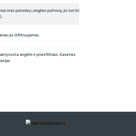
kai oras patenka į anglies patroną, jis turi būti
).
riau jis išfiltruojamas.
ktyvuota anglimi ir priešfiltriais. Kasetės
acijai.
Previous
Next