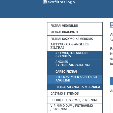
FILTRAI VĖDINIMUI
FILTRAI PRAMONEI
A
FILTRAI DAŽYMO KAMEROMS
t
AKTYVUOTOS ANGLIES
FILTRAI
P
AKTYVUOTOS ANGLIES
N
GRANULĖS
d
ANGLIES
KARTRIDŽAI/PATRONAI
k
CARBO FILTRAI
FILTRAVIMO KASETĖS SU
ANGLIMI
FILTRAI SU ANGLIES MEDŽIAGA
A
DAŽYMO SISTEMOS
DULKIŲ FILTRAVIMO ĮRENGINIAI
VIRINIMO DŪMŲ FILTRAVIMO
ĮRENGINIAI