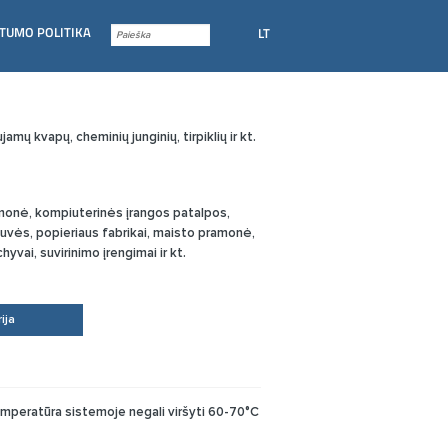
TUMO POLITIKA
LT
amų kvapų, cheminių junginių, tirpiklių ir kt.
monė, kompiuterinės įrangos patalpos,
uvės, popieriaus fabrikai, maisto pramonė,
hyvai, suvirinimo įrengimai ir kt.
ija
emperatūra sistemoje negali viršyti 60-70°C ir 60-80%