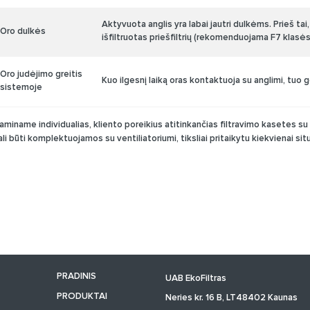
Aktyvuota anglis yra labai jautri dulkėms. Prieš tai, 
Oro dulkės
išfiltruotas priešfiltrių (rekomenduojama F7 klasės
Oro judėjimo greitis
Kuo ilgesnį laiką oras kontaktuoja su anglimi, tuo ge
sistemoje
aminame individualias, kliento poreikius atitinkančias filtravimo kasetes su a
ali būti komplektuojamos su ventiliatoriumi, tiksliai pritaikytu kiekvienai situ
PRADINIS
UAB EkoFiltras
PRODUKTAI
Neries kr. 16 B, LT48402 Kaunas