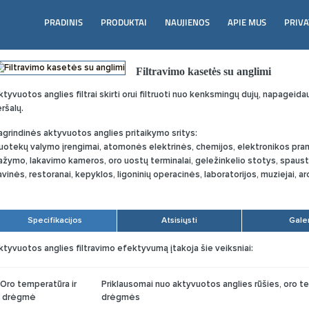
PRADINIS
PRODUKTAI
NAUJIENOS
APIE MUS
PRIVA
Filtravimo kasetės su anglimi
ktyvuotos anglies filtrai skirti orui filtruoti nuo kenksmingų dujų, napageidauj
eršalų.
agrindinės aktyvuotos anglies pritaikymo sritys:
uotekų valymo įrengimai, atomonės elektrinės, chemijos, elektronikos pra
ažymo, lakavimo kameros, oro uostų terminalai, geležinkelio stotys, spaust
avinės, restoranai, kepyklos, ligoninių operacinės, laboratorijos, muziejai, arc
Specifikacijos
Atsisiųsti
Galer
ktyvuotos anglies filtravimo efektyvumą įtakoja šie veiksniai:
Oro temperatūra ir
Priklausomai nuo aktyvuotos anglies rūšies, oro t
drėgmė
drėgmės