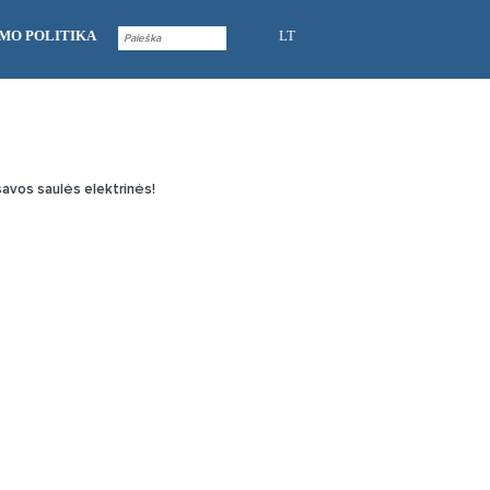
MO POLITIKA
LT
osavos saulės elektrinės!