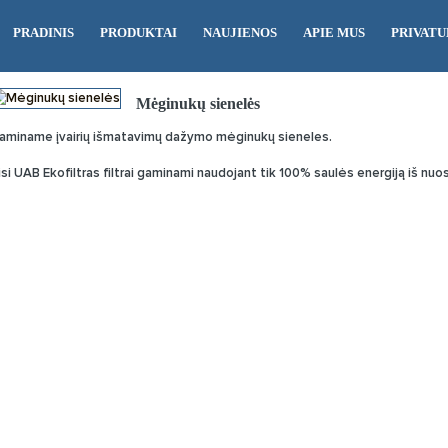
PRADINIS
PRODUKTAI
NAUJIENOS
APIE MUS
PRIVATU
Mėginukų sienelės
aminame įvairių išmatavimų dažymo mėginukų sieneles.
isi UAB Ekofiltras filtrai gaminami naudojant tik 100% saulės energiją iš nu