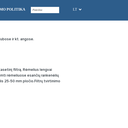
MO POLITIKA
LT
lubose ir kt. angose.
asetinį filtrą. Rėmelius lengvai
šimti rėmeliuose esančių rankenėlių
melis 25-50 mm pločio.Filtrų tvirtinimo