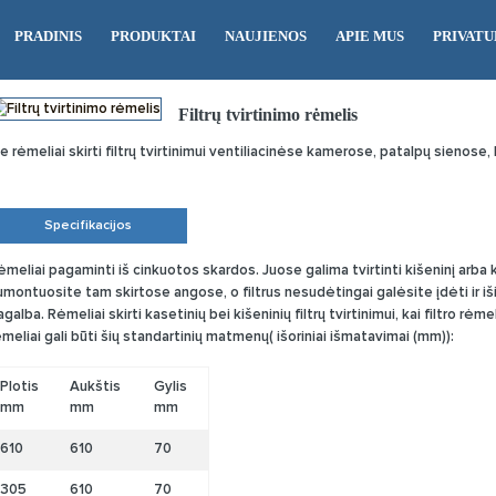
PRADINIS
PRODUKTAI
NAUJIENOS
APIE MUS
PRIVATU
Filtrų tvirtinimo rėmelis
ie rėmeliai skirti filtrų tvirtinimui ventiliacinėse kamerose, patalpų sienose, 
Specifikacijos
ėmeliai pagaminti iš cinkuotos skardos. Juose galima tvirtinti kišeninį arba k
umontuosite tam skirtose angose, o filtrus nesudėtingai galėsite įdėti ir i
agalba. Rėmeliai skirti kasetinių bei kišeninių filtrų tvirtinimui, kai filtro rė
ėmeliai gali būti šių standartinių matmenų( išoriniai išmatavimai (mm)):
Plotis
Aukštis
Gylis
mm
mm
mm
610
610
70
305
610
70