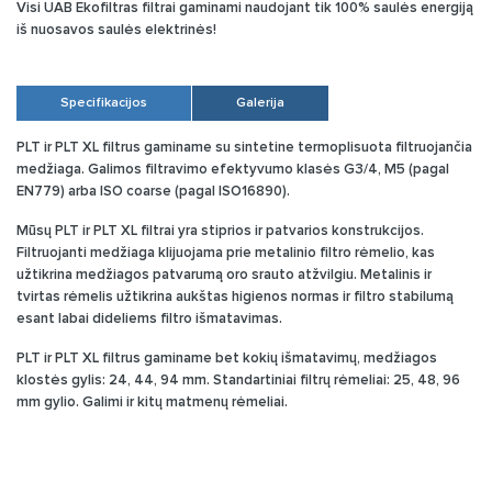
Visi UAB Ekofiltras filtrai gaminami naudojant tik 100% saulės energiją
iš nuosavos saulės elektrinės!
Specifikacijos
Galerija
PLT ir PLT XL filtrus gaminame su sintetine termoplisuota filtruojančia
medžiaga. Galimos filtravimo efektyvumo klasės G3/4, M5 (pagal
EN779) arba ISO coarse (pagal ISO16890).
Mūsų PLT ir PLT XL filtrai yra stiprios ir patvarios konstrukcijos.
Filtruojanti medžiaga klijuojama prie metalinio filtro rėmelio, kas
užtikrina medžiagos patvarumą oro srauto atžvilgiu. Metalinis ir
tvirtas rėmelis užtikrina aukštas higienos normas ir filtro stabilumą
esant labai dideliems filtro išmatavimas.
PLT ir PLT XL filtrus gaminame bet kokių išmatavimų, medžiagos
klostės gylis: 24, 44, 94 mm. Standartiniai filtrų rėmeliai: 25, 48, 96
mm gylio. Galimi ir kitų matmenų rėmeliai.