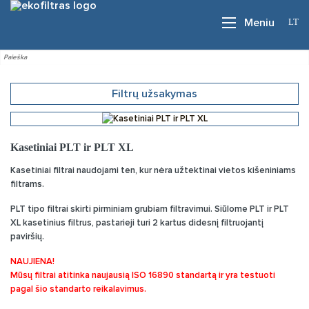
LT
Meniu
Filtrų užsakymas
Kasetiniai PLT ir PLT XL
Kasetiniai filtrai naudojami ten, kur nėra užtektinai vietos kišeniniams
filtrams.
PLT tipo filtrai skirti pirminiam grubiam filtravimui. Siūlome PLT ir PLT
XL kasetinius filtrus, pastarieji turi 2 kartus didesnį filtruojantį
paviršių.
NAUJIENA!
Mūsų filtrai atitinka naujausią ISO 16890 standartą ir yra testuoti
pagal šio standarto reikalavimus.