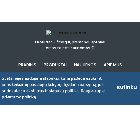
Ekofiltras - žmogui, pramonei, aplinkai
Visos teisės saugomos ©
PRADINIS
PRODUKTAI
NAUJIENOS
APIE MUS
PRIVATUMO POLITIKA
Svetainėje naudojami slapukai, kurie padeda užtikrinti
jums teikiamų paslaugų kokybę. Tęsdami naršymą, jūs
sutinku
sutinkate su ekofiltras.lt slapukų politika.
Daugiau apie
UAB EkoFiltras
privatumo politiką.
Neries kr. 16 B, LT48402 Kaunas
+370 37 263100, +370 37 361920
info@ekofiltras.lt