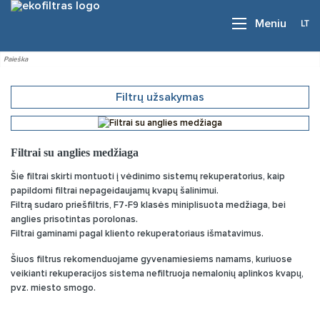
LT
Meniu
Filtrų užsakymas
Filtrai su anglies medžiaga
Šie filtrai skirti montuoti į vėdinimo sistemų rekuperatorius, kaip
papildomi filtrai nepageidaujamų kvapų šalinimui.
Filtrą sudaro priešfiltris, F7-F9 klasės miniplisuota medžiaga, bei
anglies prisotintas porolonas.
Filtrai gaminami pagal kliento rekuperatoriaus išmatavimus.
Šiuos filtrus rekomenduojame gyvenamiesiems namams, kuriuose
veikianti rekuperacijos sistema nefiltruoja nemalonių aplinkos kvapų,
pvz. miesto smogo.